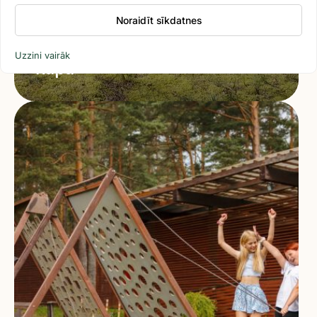
Noraidīt sīkdatnes
Dabas liegums “Plieņciema
Uzzini vairāk
kāpa”