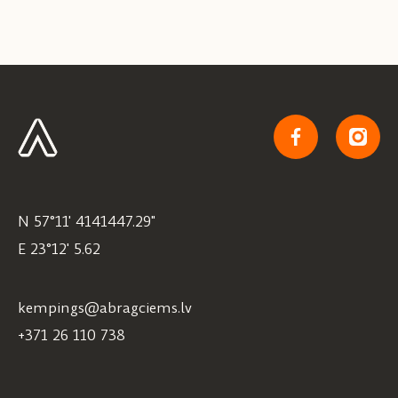
N 57°11' 4141447.29"
E 23°12' 5.62
kempings@abragciems.lv
+371 26 110 738