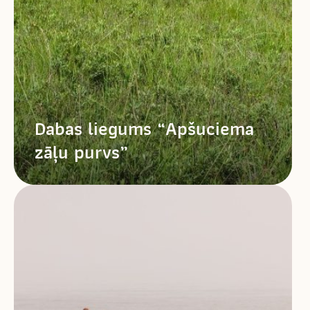
Dabas liegums “Apšuciema
zāļu purvs”