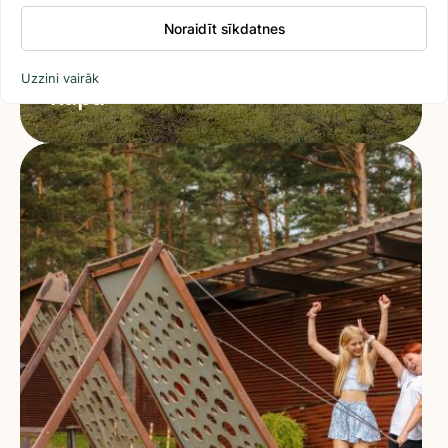
Noraidīt sīkdatnes
Dabas liegums “Plieņciema
Uzzini vairāk
kāpa”