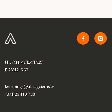
N 57°11' 4141447.29"
E 23°12' 5.62
kempings@abragciems.lv
+371 26 110 738