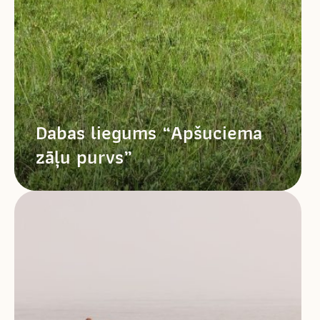
Dabas liegums “Apšuciema
zāļu purvs”