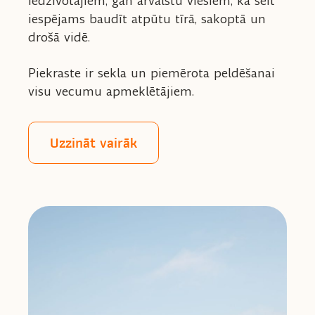
iedzīvotājiem, gan ārvalstu viesiem, ka šeit
iespējams baudīt atpūtu tīrā, sakoptā un
drošā vidē.
Piekraste ir sekla un piemērota peldēšanai
visu vecumu apmeklētājiem.
Uzzināt vairāk